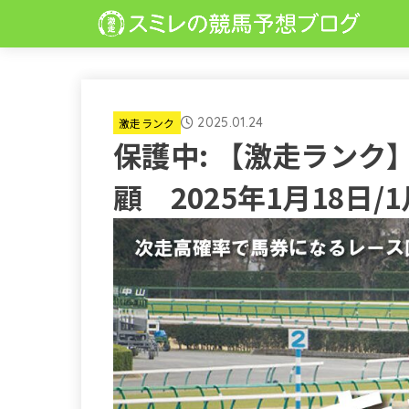
2025.01.24
激走ランク
保護中: 【激走ランク
顧 2025年1月18日/1