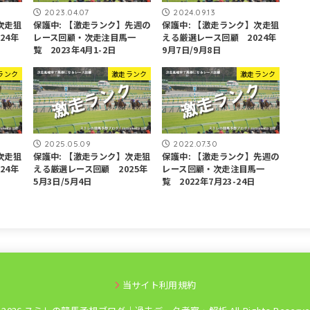
2023.04.07
2024.09.13
次走狙
保護中: 【激走ランク】先週の
保護中: 【激走ランク】次走狙
24年
レース回顧・次走注目馬一
える厳選レース回顧 2024年
覧 2023年4月1-2日
9月7日/9月8日
ランク
激走ランク
激走ランク
2025.05.09
2022.07.30
次走狙
保護中: 【激走ランク】次走狙
保護中: 【激走ランク】先週の
24年
える厳選レース回顧 2025年
レース回顧・次走注目馬一
5月3日/5月4日
覧 2022年7月23-24日
当サイト利用規約