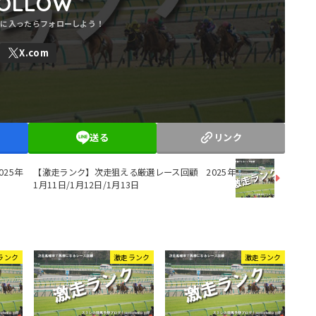
OLLOW
送る
リンク
25年
【激走ランク】次走狙える厳選レース回顧 2025年
1月11日/1月12日/1月13日
ランク
激走ランク
激走ランク