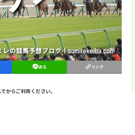
送る
リンク
んでからご利用ください。