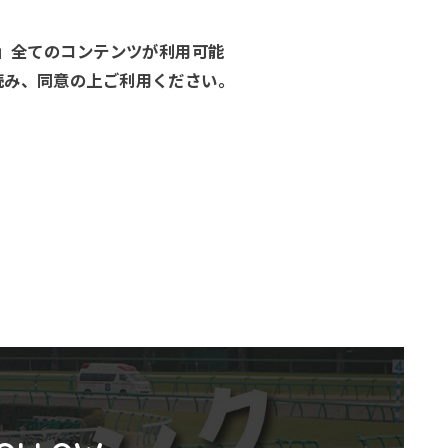
ク」全てのコンテンツが利用可能
読み、同意の上ご利用ください。