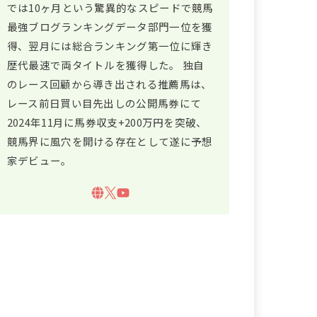
では10ヶ月という驚異的なスピードで競馬
最強ブログランキングデータ部門一位を獲
得、翌月には総合ランキング第一位に輝き
歴代最速で両タイトルを獲得した。 独自
のレース回顧から導き出される推薦馬は、
レース前日買い目先出しの公開馬券にて
2024年11月に馬券収支+200万円を突破、
競馬界に風穴を開ける存在として遂に予想
家デビュー。